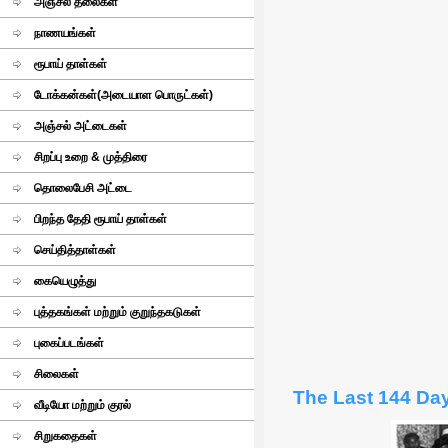
அஞ்சல் தலைகள்
நாணயங்கள்
ரூபாய் தாள்கள்
டோக்கன்கள்(அடையாள பொருட்கள்)
அஞ்சல் அட்டைகள்
சிறப்பு உறை & முத்திரை
தொலைபேசி அட்டை
பிறந்த தேதி ரூபாய் தாள்கள்
செய்தித்தாள்கள்
கையெழுத்து
புத்தகங்கள் மற்றும் குறுந்தகடுகள்
புகைப்படங்கள்
சிலைகள்
The Last 144 Da
வீடியோ மற்றும் குரல்
சிறுகதைகள்