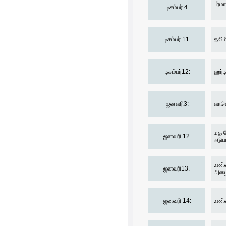
பர்மா
டிசம்பர் 4:
டிசம்பர் 11:
தலிம
டிசம்பர்12:
ஹர்ட
ஜனவரி3:
வாவெ
மத ம
ஜனவரி 12:
ஈடுப
உண்ண
ஜனவரி13:
அழைப
ஜனவரி 14:
உண்ண