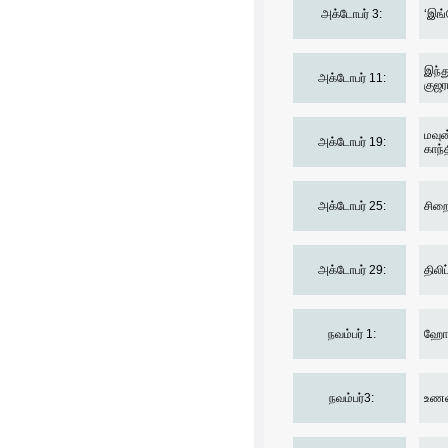
அக்டோபர் 3:
‘இங்
இந்த
அக்டோபர் 11:
குஜர
மவுன
அக்டோபர் 19:
காந்
அக்டோபர் 25:
சிறை
அக்டோபர் 29:
திலி
நவம்பர் 1:
ஹோரே
நவம்பர்3:
உணவு