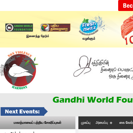
முகப்பு
அமைப்பு
கை கோர்
மகாத்மாவைப் பற்றிய சேகரிப்புகள்