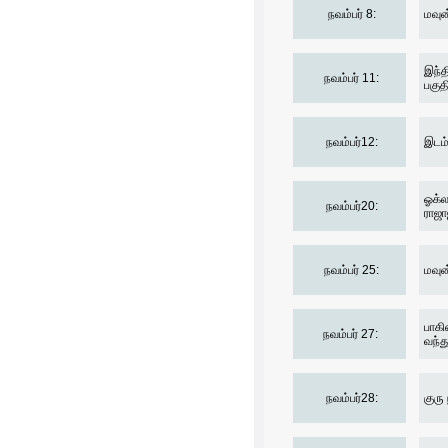
நவம்பர் 8:
மவுன
இந்த
நவம்பர் 11:
பகுத
நவம்பர்12:
இடம்
ஓக்ல
நவம்பர்20:
ராஜா
நவம்பர் 25:
மவுன
பாகி
நவம்பர் 27:
வந்த
நவம்பர்28:
குரு