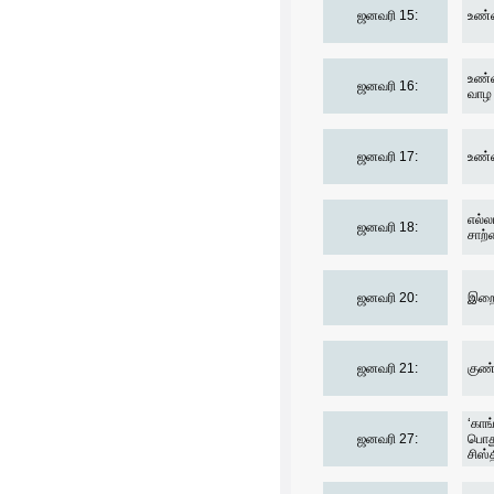
ஜனவரி 15:
உண்ண
உண்ண
ஜனவரி 16:
வாழ 
ஜனவரி 17:
உண்ண
எல்ல
ஜனவரி 18:
சாற்
ஜனவரி 20:
இறைவ
ஜனவரி 21:
குண்
‘காங
ஜனவரி 27:
பொது
சிஸ்