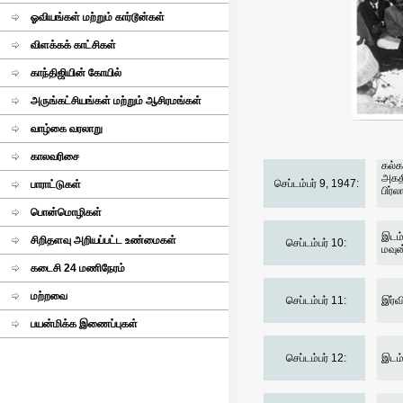
ஓவியங்கள் மற்றும் கார்டூன்கள்
விளக்கக் காட்சிகள்
காந்திஜியின் கோயில்
அருங்கட்சியங்கள் மற்றும் ஆசிரமங்கள்
வாழ்கை வரலாறு
காலவரிசை
கல்க
அகதி
செப்டம்பர் 9, 1947:
பாராட்டுகள்
பிர்
பொன்மொழிகள்
இடம்
சிறிதளவு அறியப்பட்ட உண்மைகள்
செப்டம்பர் 10:
மவுன்
கடைசி 24 மணிநேரம்
மற்றவை
செப்டம்பர் 11:
இர்வ
பயன்மிக்க இணைப்புகள்
செப்டம்பர் 12:
இடம்